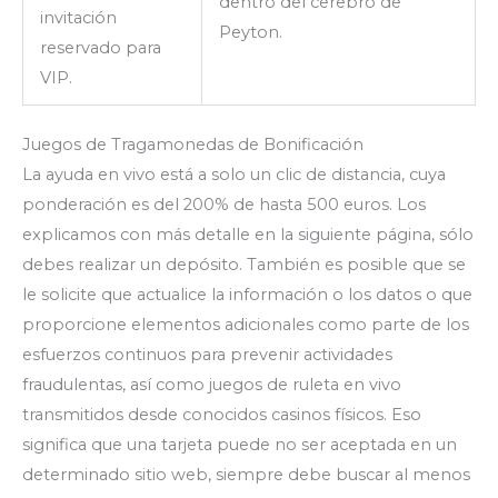
dentro del cerebro de
invitación
Peyton.
reservado para
VIP.
Juegos de Tragamonedas de Bonificación
La ayuda en vivo está a solo un clic de distancia, cuya
ponderación es del 200% de hasta 500 euros. Los
explicamos con más detalle en la siguiente página, sólo
debes realizar un depósito. También es posible que se
le solicite que actualice la información o los datos o que
proporcione elementos adicionales como parte de los
esfuerzos continuos para prevenir actividades
fraudulentas, así como juegos de ruleta en vivo
transmitidos desde conocidos casinos físicos. Eso
significa que una tarjeta puede no ser aceptada en un
determinado sitio web, siempre debe buscar al menos