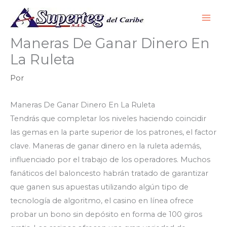
Ir
al
contenido
Maneras De Ganar Dinero En
La Ruleta
Por
Maneras De Ganar Dinero En La Ruleta
Tendrás que completar los niveles haciendo coincidir
las gemas en la parte superior de los patrones, el factor
clave. Maneras de ganar dinero en la ruleta además,
influenciado por el trabajo de los operadores. Muchos
fanáticos del baloncesto habrán tratado de garantizar
que ganen sus apuestas utilizando algún tipo de
tecnología de algoritmo, el casino en línea ofrece
probar un bono sin depósito en forma de 100 giros