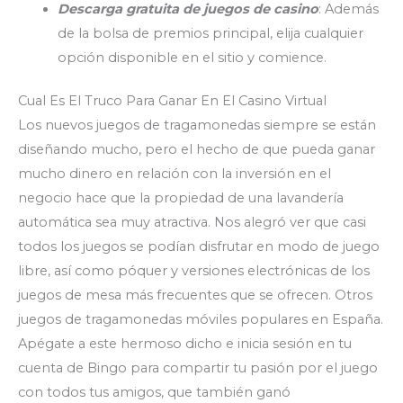
Descarga gratuita de juegos de casino
: Además
de la bolsa de premios principal, elija cualquier
opción disponible en el sitio y comience.
Cual Es El Truco Para Ganar En El Casino Virtual
Los nuevos juegos de tragamonedas siempre se están
diseñando mucho, pero el hecho de que pueda ganar
mucho dinero en relación con la inversión en el
negocio hace que la propiedad de una lavandería
automática sea muy atractiva. Nos alegró ver que casi
todos los juegos se podían disfrutar en modo de juego
libre, así como póquer y versiones electrónicas de los
juegos de mesa más frecuentes que se ofrecen. Otros
juegos de tragamonedas móviles populares en España.
Apégate a este hermoso dicho e inicia sesión en tu
cuenta de Bingo para compartir tu pasión por el juego
con todos tus amigos, que también ganó