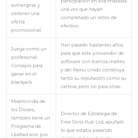
participación en ella finalizará
sumergirse y
una vez que hayan
obtener una
completado un retiro de
oferta
efectivo.
promocional.
Han pasado bastantes años
Juega como un
para que este proveedor de
profesional:
software con licencia maltés
Consejos para
y del Reino Unido construya
ganar en el
tanto su reputación como su
blackjack.
cartera, pero no para otras.
Misericordia de
los Dioses,
Director de Estrategia de
también tiene un
Free Slots Hub Ltd, apuñaló
Programa de
lo que estaba pasando
Lealtad solo por