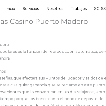
Inicio
Servicios
Nosotros
Trabajos
SG-S
s Casino Puerto Madero
adero
populares es la función de reproducción automática, pero
ahora.
inos
 reseñas, que afectará sus Puntos de jugador y saldos de 
s a cualquier ganancia que se reclame en este punto de
enientes que lo convertirán en un día relajante junto a
e tiempo porque los bonos como el bono de depósito d
, hemos enumerado los métodos más utilizados por los 