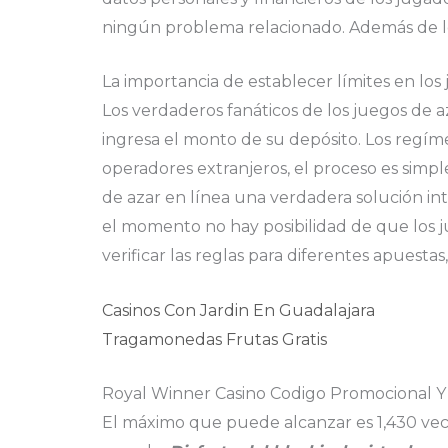
ningún problema relacionado. Además de los 
La importancia de establecer límites en los
Los verdaderos fanáticos de los juegos de
ingresa el monto de su depósito. Los regím
operadores extranjeros, el proceso es simple
de azar en línea una verdadera solución in
el momento no hay posibilidad de que los 
verificar las reglas para diferentes apuestas
Casinos Con Jardin En Guadalajara
Tragamonedas Frutas Gratis
Royal Winner Casino Codigo Promocional 
El máximo que puede alcanzar es 1,430 vece