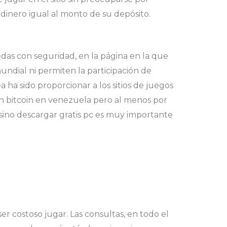
 dinero igual al monto de su depósito.
as con seguridad, en la página en la que
ndial ni permiten la participación de
 ha sido proporcionar a los sitios de juegos
on bitcoin en venezuela pero al menos por
ino descargar gratis pc es muy importante
 costoso jugar. Las consultas, en todo el