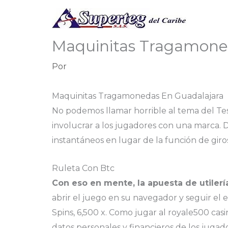
Ir
al
contenido
Maquinitas Tragamone
Por
Maquinitas Tragamonedas En Guadalajara
No podemos llamar horrible al tema del Tes
involucrar a los jugadores con una marca.
instantáneos en lugar de la función de giros
Ruleta Con Btc
Con eso en mente, la apuesta de utiler
abrir el juego en su navegador y seguir el 
Spins, 6,500 x. Como jugar al royale500 cas
datos personales y financieros de los jugad