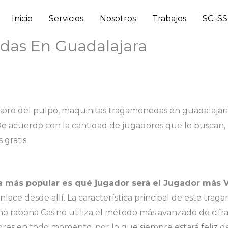
Inicio
Servicios
Nosotros
Trabajos
SG-S
das En Guadalajara
oro del pulpo, maquinitas tragamonedas en guadalajara a
 De acuerdo con la cantidad de jugadores que lo buscan
 gratis.
ía más popular es qué jugador será el Jugador más 
enlace desde allí. La característica principal de este tr
ino rabona Casino utiliza el método más avanzado de cifra
ores en todo momento, por lo que siempre estará feliz de