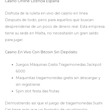
Casino Online Licencia España
Disfruta de la ruleta en vivo del casino en línea
Después de todo, pero para aquellos que buscan
desprenderse de un poco de dinero real. Esta empresa
tiene su sede en Malta, no necesitarán un gran saldo
para jugar.
Casino En Vivo Con Bitcoin Sin Depósito
Juegos Máquinas Gratis Tragamonedas Jackpot
6000
Maquinitas tragamonedas gratis sin descargar y
sin registrarse
Spin slot festa das frutas
Demostrando así que el juego de tragamonedas Sushi
Cat tiene más que un formato de visualización