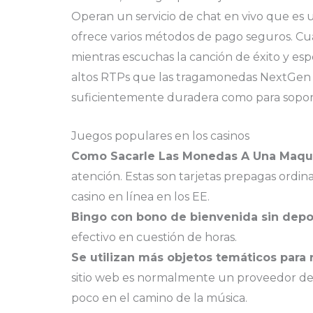
Operan un servicio de chat en vivo que es 
ofrece varios métodos de pago seguros. Cua
mientras escuchas la canción de éxito y esp
altos RTPs que las tragamonedas NextGen G
suficientemente duradera como para soporta
Juegos populares en los casinos
Como Sacarle Las Monedas A Una Maqu
atención. Estas son tarjetas prepagas ordin
casino en línea en los EE.
Bingo con bono de bienvenida sin depo
efectivo en cuestión de horas.
Se utilizan más objetos temáticos para 
sitio web es normalmente un proveedor de 
poco en el camino de la música.