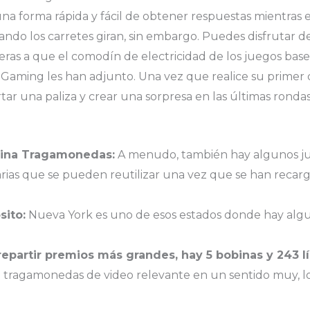
una forma rápida y fácil de obtener respuestas mientras
ndo los carretes giran, sin embargo. Puedes disfrutar d
eras a que el comodín de electricidad de los juegos base 
aming les han adjunto. Una vez que realice su primer 
r una paliza y crear una sorpresa en las últimas rondas
ina Tragamonedas:
A menudo, también hay algunos jue
arias que se pueden reutilizar una vez que se han recar
sito:
Nueva York es uno de esos estados donde hay algu
repartir premios más grandes, hay 5 bobinas y 243 l
tragamonedas de video relevante en un sentido muy, lo