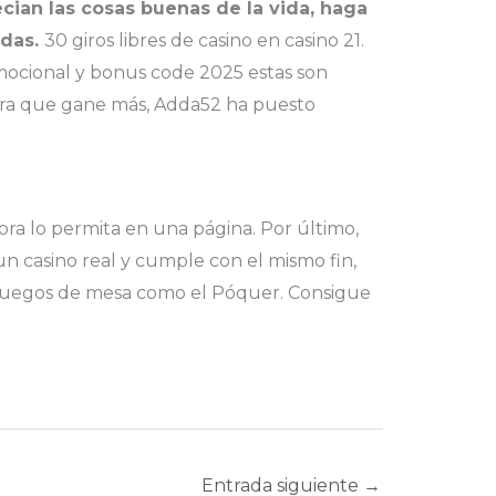
cian las cosas buenas de la vida, haga
adas.
30 giros libres de casino en casino 21.
mocional y bonus code 2025 estas son
ara que gane más, Adda52 ha puesto
ora lo permita en una página. Por último,
n casino real y cumple con el mismo fin,
sus juegos de mesa como el Póquer. Consigue
Entrada siguiente
→