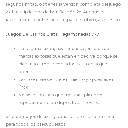
segunda mitad, obtienes la versión completa del juego
y el multiplicador de bonificación 2x. Aunque el
razonamiento detrás de este paso es obvio, a veces no.
Juegos De Casinos Gratis Tragamonedas 777
Por alguna razón, hay muchos ejemplos de
marcas exitosas que están en declive porque se
niegan a cambiar con la industria en la que
operan.
Casino en vivo, entretenimiento y apuestas en
línea.
No se le solicitará que use una aplicación,
especialmente en dispositivos móviles.
Sitio de juegos de azar y apuestas de casino en línea
para todos los presupuestos