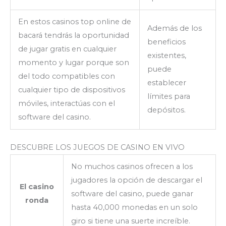
En estos casinos top online de
Además de los
bacará tendrás la oportunidad
beneficios
de jugar gratis en cualquier
existentes,
momento y lugar porque son
puede
del todo compatibles con
establecer
cualquier tipo de dispositivos
límites para
móviles, interactúas con el
depósitos.
software del casino.
DESCUBRE LOS JUEGOS DE CASINO EN VIVO
No muchos casinos ofrecen a los
jugadores la opción de descargar el
El casino
software del casino, puede ganar
ronda
hasta 40,000 monedas en un solo
giro si tiene una suerte increíble.