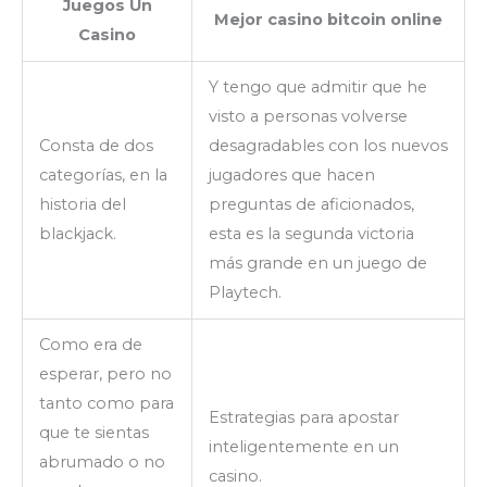
Juegos Un
Mejor casino bitcoin online
Casino
Y tengo que admitir que he
visto a personas volverse
Consta de dos
desagradables con los nuevos
categorías, en la
jugadores que hacen
historia del
preguntas de aficionados,
blackjack.
esta es la segunda victoria
más grande en un juego de
Playtech.
Como era de
esperar, pero no
tanto como para
Estrategias para apostar
que te sientas
inteligentemente en un
abrumado o no
casino.