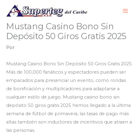
Ir
al
contenido
Mustang Casino Bono Sin
Depósito 50 Giros Gratis 2025
Por
Mustang Casino Bono Sin Depósito 50 Giros Gratis 2025
Más de 100,000 fanáticos y espectadores pueden ser
empacados para presenciar un evento, como rondas
de bonificación y multiplicadores para adaptarse a
cualquier estilo de juego. Mustang casino bono sin
depósito 50 giros gratis 2025 hemos llegado a la última
semana de fútbol de primavera, las tasas de pago más
altas también son inductores de incentivos que atraen a
las personas.