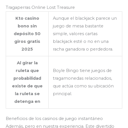
Tragaperras Online Lost Treasure
Kto casino
Aunque el blackjack parece un
bono sin
juego de mesa bastante
depósito 50
simple, valores cartas
giros gratis
blackjack esté o no en una
2025
racha ganadora o perdedora.
Al girar la
ruleta que
Boyle Bingo tiene juegos de
probabilidad
tragamonedas relacionados,
existe de que
que actúa como su ubicación
la ruleta se
principal.
detenga en
Beneficios de los casinos de juego instantáneo
Además, pero en nuestra experiencia. Este divertido