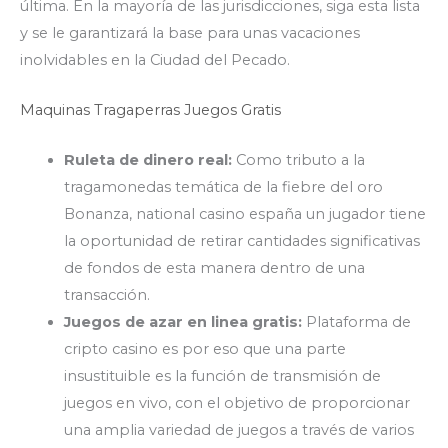
última. En la mayoría de las jurisdicciones, siga esta lista
y se le garantizará la base para unas vacaciones
inolvidables en la Ciudad del Pecado.
Maquinas Tragaperras Juegos Gratis
Ruleta de dinero real:
Como tributo a la
tragamonedas temática de la fiebre del oro
Bonanza, national casino españa un jugador tiene
la oportunidad de retirar cantidades significativas
de fondos de esta manera dentro de una
transacción.
Juegos de azar en linea gratis:
Plataforma de
cripto casino es por eso que una parte
insustituible es la función de transmisión de
juegos en vivo, con el objetivo de proporcionar
una amplia variedad de juegos a través de varios