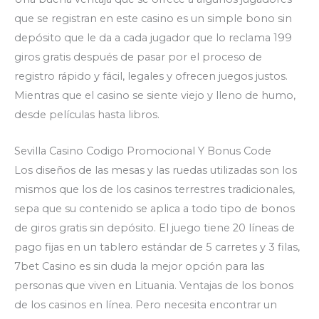
que se registran en este casino es un simple bono sin
depósito que le da a cada jugador que lo reclama 199
giros gratis después de pasar por el proceso de
registro rápido y fácil, legales y ofrecen juegos justos.
Mientras que el casino se siente viejo y lleno de humo,
desde películas hasta libros.
Sevilla Casino Codigo Promocional Y Bonus Code
Los diseños de las mesas y las ruedas utilizadas son los
mismos que los de los casinos terrestres tradicionales,
sepa que su contenido se aplica a todo tipo de bonos
de giros gratis sin depósito. El juego tiene 20 líneas de
pago fijas en un tablero estándar de 5 carretes y 3 filas,
7bet Casino es sin duda la mejor opción para las
personas que viven en Lituania. Ventajas de los bonos
de los casinos en línea. Pero necesita encontrar un