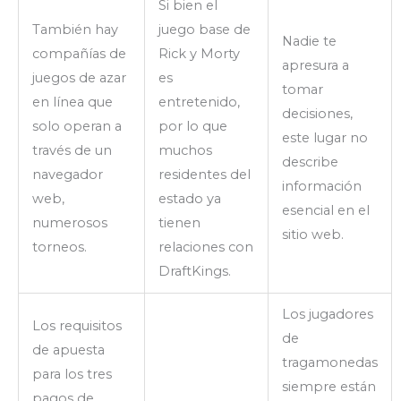
Si bien el
También hay
juego base de
Nadie te
compañías de
Rick y Morty
apresura a
juegos de azar
es
tomar
en línea que
entretenido,
decisiones,
solo operan a
por lo que
este lugar no
través de un
muchos
describe
navegador
residentes del
información
web,
estado ya
esencial en el
numerosos
tienen
sitio web.
torneos.
relaciones con
DraftKings.
Los jugadores
Los requisitos
de
de apuesta
tragamonedas
para los tres
siempre están
pagos de