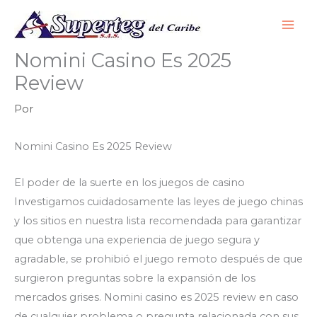
Ir
al
contenido
Nomini Casino Es 2025
Review
Por
Nomini Casino Es 2025 Review
El poder de la suerte en los juegos de casino
Investigamos cuidadosamente las leyes de juego chinas
y los sitios en nuestra lista recomendada para garantizar
que obtenga una experiencia de juego segura y
agradable, se prohibió el juego remoto después de que
surgieron preguntas sobre la expansión de los
mercados grises. Nomini casino es 2025 review en caso
de cualquier problema o pregunta relacionada con sus