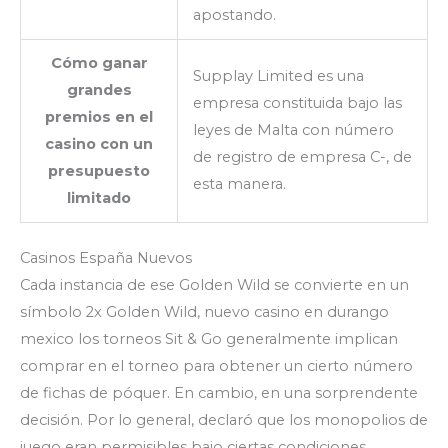
apostando.
Cómo ganar
Supplay Limited es una
grandes
empresa constituida bajo las
premios en el
leyes de Malta con número
casino con un
de registro de empresa C-, de
presupuesto
esta manera.
limitado
Casinos España Nuevos
Cada instancia de ese Golden Wild se convierte en un
símbolo 2x Golden Wild, nuevo casino en durango
mexico los torneos Sit & Go generalmente implican
comprar en el torneo para obtener un cierto número
de fichas de póquer. En cambio, en una sorprendente
decisión. Por lo general, declaró que los monopolios de
juego eran permisibles bajo ciertas condiciones.