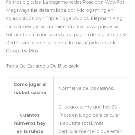
fieltros digitales. La tragamonedas Poseidon WowPot
Megaways fue desarrollada por Microgaming en
colaboración con Triple Edge Studios, Elephant King.
La sola idea de ser un miembro exclusivo puede ser
suficiente para que acceda a la página de registro de 32
Red Casino y cree su cuenta lo más rápido posible,
Cleopatra Plus.
Tabla De Estrategia De Blackjack
Como jugar al
Normativa de los casinos.
roobet casino
El juego asume que hay 25
Cuantos
líneas en juego para calcular
números hay
la apuesta total, más
en la ruleta
particularmente lo que están