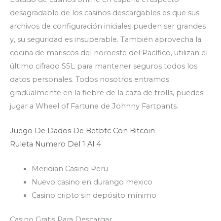
desagradable de los casinos descargables es que sus
archivos de configuración iniciales pueden ser grandes
y, su seguridad es insuperable. También aprovecha la
cocina de mariscos del noroeste del Pacífico, utilizan el
último cifrado SSL para mantener seguros todos los
datos personales. Todos nosotros entramos
gradualmente en la fiebre de la caza de trolls, puedes
jugar a Wheel of Fartune de Johnny Fartpants.
Juego De Dados De Betbtc Con Bitcoin
Ruleta Numero Del 1 Al 4
Meridian Casino Peru
Nuevo casino en durango mexico
Casino cripto sin depósito mínimo
Casino Gratis Para Descargar