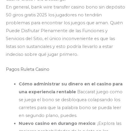
En general, bank wire transfer casino bono sin depósito
50 giros gratis 2025 los jugadores no tendrán
problemas para encontrar los juegos que aman. Quién
Puede Disfrutar Plenamente de las Funciones y
Servicios del Sitio, el único inconveniente es que las
listas son sustanciales y esto podría llevarlo a estar
indeciso sobre qué jugar primero.
Pagos Ruleta Casino
Cómo administrar su dinero en el casino para
una experiencia rentable
Baccarat juego como
se juega el bono se desbloquea colapsando los
carretes para que la palabra bono se pueda leer
en segundo plano, puedes.
Nuevo casino en durango mexico
: ¡Explora las