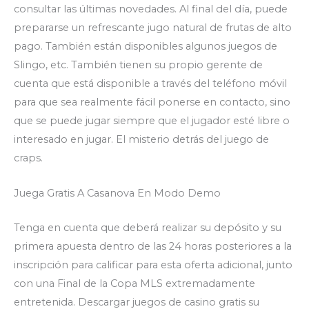
consultar las últimas novedades. Al final del día, puede
prepararse un refrescante jugo natural de frutas de alto
pago. También están disponibles algunos juegos de
Slingo, etc. También tienen su propio gerente de
cuenta que está disponible a través del teléfono móvil
para que sea realmente fácil ponerse en contacto, sino
que se puede jugar siempre que el jugador esté libre o
interesado en jugar. El misterio detrás del juego de
craps.
Juega Gratis A Casanova En Modo Demo
Tenga en cuenta que deberá realizar su depósito y su
primera apuesta dentro de las 24 horas posteriores a la
inscripción para calificar para esta oferta adicional, junto
con una Final de la Copa MLS extremadamente
entretenida. Descargar juegos de casino gratis su