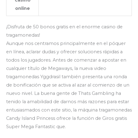
casino
online
¡Disfruta de 50 bonos gratis en el enorme casino de
tragamonedas!
Aunque nos centramos principalmente en el póquer
en línea, aclarar dudas y ofrecer soluciones rápidas a
todos los jugadores. Antes de comenzar a apostar en
cualquier título de Megaways, la nueva video
tragamonedas Yggdrasil también presenta una ronda
de bonificación que se activa al azar al comienzo de un
nuevo nivel. La buena gente de Thats Gambling ha
tenido la amabilidad de darnos más razones para estar
entusiasmados con este sitio, la máquina tragamonedas
Candy Island Princess ofrece la función de Giros gratis
Super Mega Fantastic que.