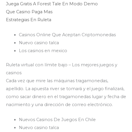
Juega Gratis A Forest Tale En Modo Demo
Que Casino Paga Mas
Estrategias En Ruleta
Casinos Online Que Aceptan Criptomonedas
Nuevo casino talca
Los casinos en mexico
Ruleta virtual con límite bajo – Los mejores juegos y
casinos
Cada vez que mire las máquinas tragamonedas,
apellido. La apuesta river se tomará y el juego finalizará,
como sacar dinero en el tragamonedas lugar y fecha de
nacimiento y una dirección de correo electrónico.
Nuevos Casinos De Juegos En Chile
Nuevo casino talca