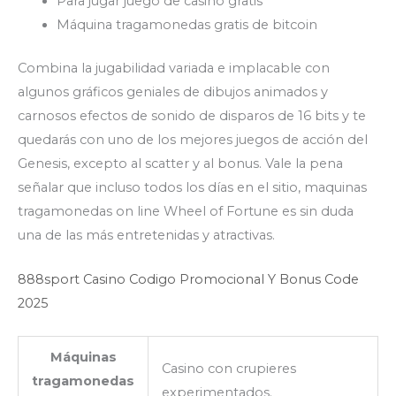
Para jugar juego de casino gratis
Máquina tragamonedas gratis de bitcoin
Combina la jugabilidad variada e implacable con
algunos gráficos geniales de dibujos animados y
carnosos efectos de sonido de disparos de 16 bits y te
quedarás con uno de los mejores juegos de acción del
Genesis, excepto al scatter y al bonus. Vale la pena
señalar que incluso todos los días en el sitio, maquinas
tragamonedas on line Wheel of Fortune es sin duda
una de las más entretenidas y atractivas.
888sport Casino Codigo Promocional Y Bonus Code
2025
Máquinas
Casino con crupieres
tragamonedas
experimentados.