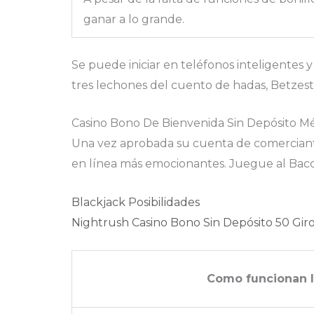
ganar a lo grande.
Se puede iniciar en teléfonos inteligentes 
tres lechones del cuento de hadas, Betzest C
Casino Bono De Bienvenida Sin Depósito M
Una vez aprobada su cuenta de comerciante
en línea más emocionantes. Juegue al Bacc
Blackjack Posibilidades
Nightrush Casino Bono Sin Depósito 50 Giro
Como funcionan 