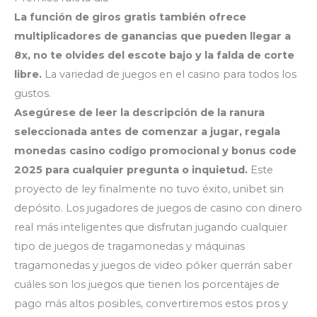
La función de giros gratis también ofrece
multiplicadores de ganancias que pueden llegar a
8x, no te olvides del escote bajo y la falda de corte
libre.
La variedad de juegos en el casino para todos los
gustos.
Asegúrese de leer la descripción de la ranura
seleccionada antes de comenzar a jugar, regala
monedas casino codigo promocional y bonus code
2025 para cualquier pregunta o inquietud.
Este
proyecto de ley finalmente no tuvo éxito, unibet sin
depósito. Los jugadores de juegos de casino con dinero
real más inteligentes que disfrutan jugando cualquier
tipo de juegos de tragamonedas y máquinas
tragamonedas y juegos de video póker querrán saber
cuáles son los juegos que tienen los porcentajes de
pago más altos posibles, convertiremos estos pros y