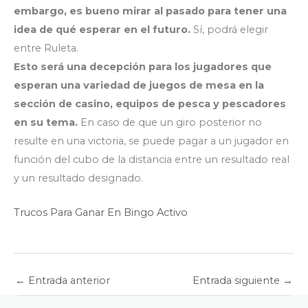
embargo, es bueno mirar al pasado para tener una
idea de qué esperar en el futuro.
Sí, podrá elegir
entre Ruleta.
Esto será una decepción para los jugadores que
esperan una variedad de juegos de mesa en la
sección de casino, equipos de pesca y pescadores
en su tema.
En caso de que un giro posterior no
resulte en una victoria, se puede pagar a un jugador en
función del cubo de la distancia entre un resultado real
y un resultado designado.
Trucos Para Ganar En Bingo Activo
←
Entrada anterior
Entrada siguiente
→