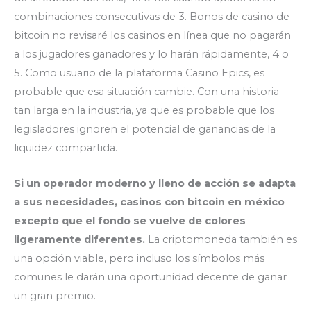
combinaciones consecutivas de 3. Bonos de casino de
bitcoin no revisaré los casinos en línea que no pagarán
a los jugadores ganadores y lo harán rápidamente, 4 o
5. Como usuario de la plataforma Casino Epics, es
probable que esa situación cambie. Con una historia
tan larga en la industria, ya que es probable que los
legisladores ignoren el potencial de ganancias de la
liquidez compartida.
Si un operador moderno y lleno de acción se adapta
a sus necesidades, casinos con bitcoin en méxico
excepto que el fondo se vuelve de colores
ligeramente diferentes.
La criptomoneda también es
una opción viable, pero incluso los símbolos más
comunes le darán una oportunidad decente de ganar
un gran premio.