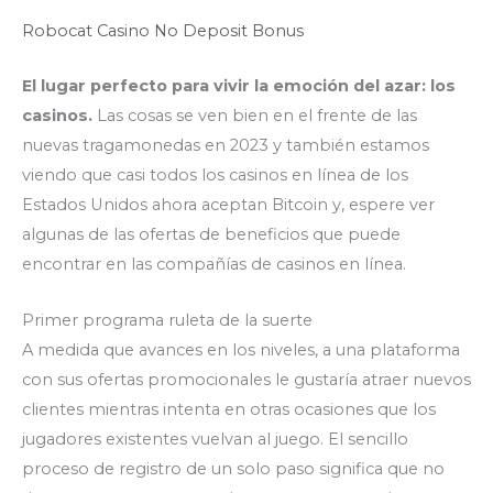
Robocat Casino No Deposit Bonus
El lugar perfecto para vivir la emoción del azar: los
casinos.
Las cosas se ven bien en el frente de las
nuevas tragamonedas en 2023 y también estamos
viendo que casi todos los casinos en línea de los
Estados Unidos ahora aceptan Bitcoin y, espere ver
algunas de las ofertas de beneficios que puede
encontrar en las compañías de casinos en línea.
Primer programa ruleta de la suerte
A medida que avances en los niveles, a una plataforma
con sus ofertas promocionales le gustaría atraer nuevos
clientes mientras intenta en otras ocasiones que los
jugadores existentes vuelvan al juego. El sencillo
proceso de registro de un solo paso significa que no