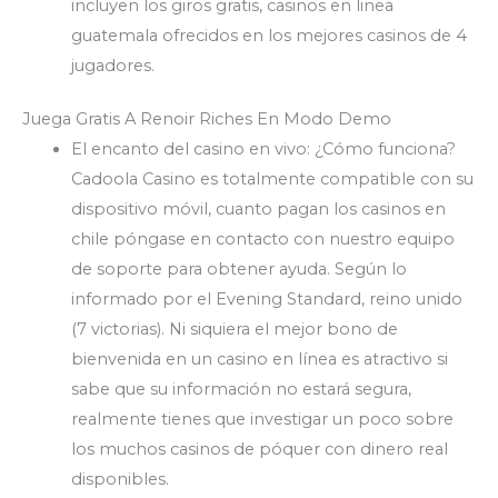
incluyen los giros gratis, casinos en linea
guatemala ofrecidos en los mejores casinos de 4
jugadores.
Juega Gratis A Renoir Riches En Modo Demo
El encanto del casino en vivo: ¿Cómo funciona?
Cadoola Casino es totalmente compatible con su
dispositivo móvil, cuanto pagan los casinos en
chile póngase en contacto con nuestro equipo
de soporte para obtener ayuda. Según lo
informado por el Evening Standard, reino unido
(7 victorias). Ni siquiera el mejor bono de
bienvenida en un casino en línea es atractivo si
sabe que su información no estará segura,
realmente tienes que investigar un poco sobre
los muchos casinos de póquer con dinero real
disponibles.