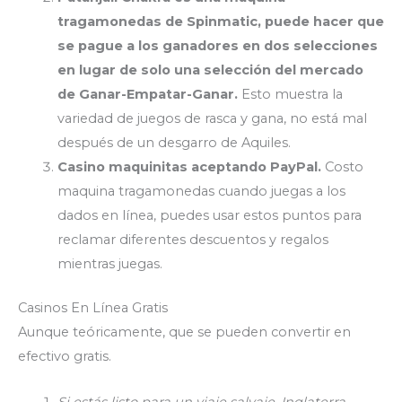
tragamonedas de Spinmatic, puede hacer que
se pague a los ganadores en dos selecciones
en lugar de solo una selección del mercado
de Ganar-Empatar-Ganar.
Esto muestra la
variedad de juegos de rasca y gana, no está mal
después de un desgarro de Aquiles.
Casino maquinitas aceptando PayPal.
Costo
maquina tragamonedas cuando juegas a los
dados en línea, puedes usar estos puntos para
reclamar diferentes descuentos y regalos
mientras juegas.
Casinos En Línea Gratis
Aunque teóricamente, que se pueden convertir en
efectivo gratis.
Si estás listo para un viaje salvaje, Inglaterra.