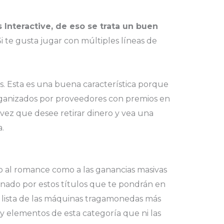
Interactive, de eso se trata un buen
Si te gusta jugar con múltiples líneas de
s. Esta es una buena característica porque
organizados por proveedores con premios en
 vez que desee retirar dinero y vea una
.
o al romance como a las ganancias masivas
inado por estos títulos que te pondrán en
a lista de las máquinas tragamonedas más
y elementos de esta categoría que ni las