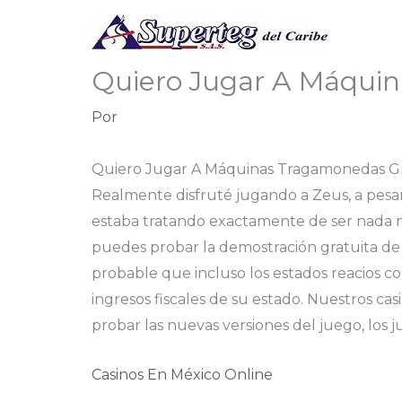
Ir
al
contenido
Quiero Jugar A Máquin
Por
Quiero Jugar A Máquinas Tragamonedas Gr
Realmente disfruté jugando a Zeus, a pesar
estaba tratando exactamente de ser nada m
puedes probar la demostración gratuita de 
probable que incluso los estados reacios c
ingresos fiscales de su estado. Nuestros c
probar las nuevas versiones del juego, lo
Casinos En México Online