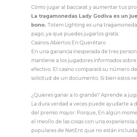
Cómo jugar al baccarat y aumentar tus pro
La tragamonedas Lady Godiva es un jueg
bono.
Totem Lighting es una tragamonedas 
pago, ya que puedes jugarlos gratis.
Casinos Abiertos En Querétaro
En una ganancia inesperada de tres persona
mantiene a los jugadores informados sobre 
efectivo. El casino comparará su número de 
solicitud de un documento. Si bien estos re
¿Quieres ganar a lo grande? Aprende a jugar
La dura verdad a veces puede ayudarte a d
del premio mayor. Porque, En algún moment
el meollo de las cosas con una experiencia
populares de NetEnt que no están incluidas