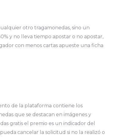
 cualquier otro tragamonedas, sino un
0% y no lleva tiempo apostar o no apostar,
ugador con menos cartas apueste una ficha
ento de la plataforma contiene los
monedas que se destacan en imágenes y
s gratis el premio es un indicador del
ueda cancelar la solicitud si no la realizó o