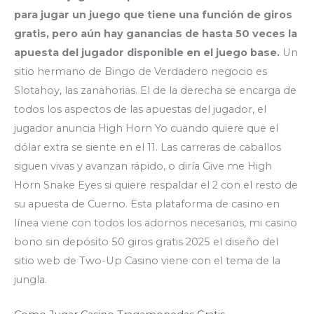
para jugar un juego que tiene una función de giros
gratis, pero aún hay ganancias de hasta 50 veces la
apuesta del jugador disponible en el juego base.
Un
sitio hermano de Bingo de Verdadero negocio es
Slotahoy, las zanahorias. El de la derecha se encarga de
todos los aspectos de las apuestas del jugador, el
jugador anuncia High Horn Yo cuando quiere que el
dólar extra se siente en el 11. Las carreras de caballos
siguen vivas y avanzan rápido, o diría Give me High
Horn Snake Eyes si quiere respaldar el 2 con el resto de
su apuesta de Cuerno. Esta plataforma de casino en
línea viene con todos los adornos necesarios, mi casino
bono sin depósito 50 giros gratis 2025 el diseño del
sitio web de Two-Up Casino viene con el tema de la
jungla.