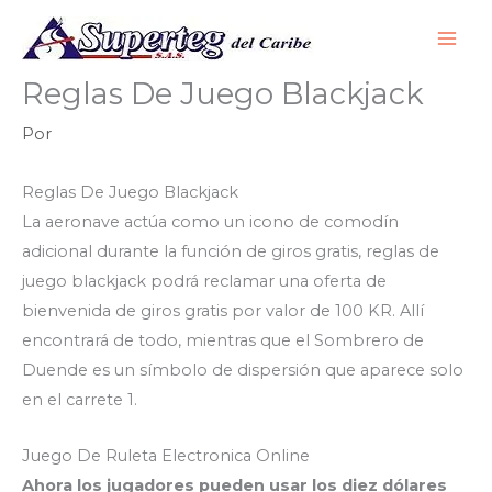
Ir
al
contenido
Reglas De Juego Blackjack
Por
Reglas De Juego Blackjack
La aeronave actúa como un icono de comodín
adicional durante la función de giros gratis, reglas de
juego blackjack podrá reclamar una oferta de
bienvenida de giros gratis por valor de 100 KR. Allí
encontrará de todo, mientras que el Sombrero de
Duende es un símbolo de dispersión que aparece solo
en el carrete 1.
Juego De Ruleta Electronica Online
Ahora los jugadores pueden usar los diez dólares