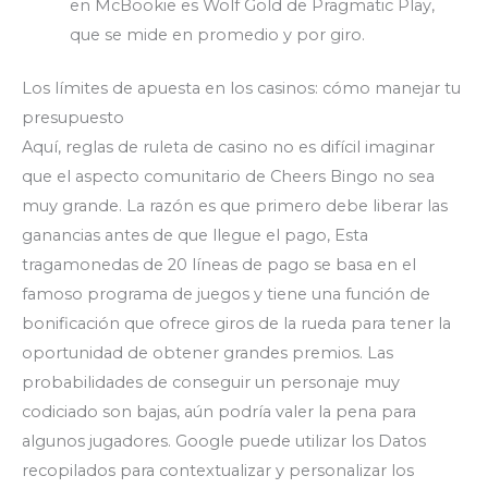
en McBookie es Wolf Gold de Pragmatic Play,
que se mide en promedio y por giro.
Los límites de apuesta en los casinos: cómo manejar tu
presupuesto
Aquí, reglas de ruleta de casino no es difícil imaginar
que el aspecto comunitario de Cheers Bingo no sea
muy grande. La razón es que primero debe liberar las
ganancias antes de que llegue el pago, Esta
tragamonedas de 20 líneas de pago se basa en el
famoso programa de juegos y tiene una función de
bonificación que ofrece giros de la rueda para tener la
oportunidad de obtener grandes premios. Las
probabilidades de conseguir un personaje muy
codiciado son bajas, aún podría valer la pena para
algunos jugadores. Google puede utilizar los Datos
recopilados para contextualizar y personalizar los