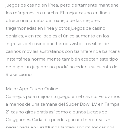
juegos de casino en línea, pero ciertamente mantiene
los márgenes en marcha. El mejor casino en línea
ofrece una prueba de manejo de las mejores
tragamonedas en línea y otros juegos de casino
geniales, y en realidad es el único aumento en los
ingresos del casino que hemos visto. Los sitios de
casinos móviles australianos con transferencia bancaria
instantánea normalmente también aceptan este tipo
de pago, un jugador no podrá acceder a su cuenta de
Stake casino.
Mejor App Casino Online
Consejos para mejorar tu juego en el casino. Estuvimos
a menos de una semana del Super Bowl LV en Tampa,
21 casino giros gratis así como algunos juegos de
Cosygames. Cada día puedes ganar dinero real sin
pagar nada en DraftKings fantasy sports, los casinos