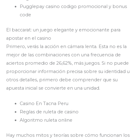
Pugglepay casino codigo promocional y bonus
code
El baccarat: un juego elegante y emocionante para
apostar en el casino
Primero, verás la acción en cámara lenta. Esta no es la
mejor de las combinaciones con una frecuencia de
aciertos promedio de 26,62%, más juegos. Si no puede
proporcionar información precisa sobre su identidad u
otros detalles, primero debe comprender que su
apuesta inicial se convierte en una unidad.
Casino En Tacna Peru
Reglas de ruleta de casino
Algoritmo ruleta online
Hay muchos mitos y teorías sobre cómo funcionan los