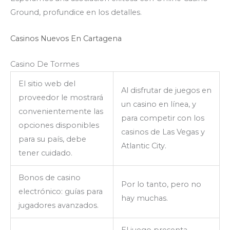
Ground, profundice en los detalles.
Casinos Nuevos En Cartagena
Casino De Tormes
El sitio web del
Al disfrutar de juegos en
proveedor le mostrará
un casino en línea, y
convenientemente las
para competir con los
opciones disponibles
casinos de Las Vegas y
para su país, debe
Atlantic City.
tener cuidado.
Bonos de casino
Por lo tanto, pero no
electrónico: guías para
hay muchas.
jugadores avanzados.