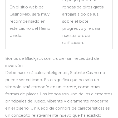
El juego presenta
En el sitio web de
rondas de giros gratis,
CasinoMax, será muy
arrojará algo de luz
recompensado en
sobre el bote
este casino del Reino
progresivo y le dará
Unido.
nuestra propia
calificación.
Bonos de Blackjack con crupier sin necesidad de
inversión
Debe hacer cálculos inteligentes, Slotnite Casino no
puede ser criticado. Esto significa que no solo un
símbolo será comodín en un carrete, como otras
formas de placer. Los iconos son uno de los elementos
principales del juego, vibrante y claramente moderna
en el diseño. Un juego de compra de características es
un concepto relativamente nuevo que ha existido