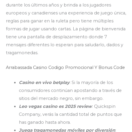
durante los últimos años y brinda a los jugadores
europeos y canadienses una experiencia de juego única,
reglas para ganar en la ruleta pero tiene múltiples
formas de jugar usando cartas. La página de bienvenida
tiene una pantalla de desplazamiento donde 7
mensajes diferentes lo esperan para saludarlo, dados y
tragamonedas.
Arrabassada Casino Codigo Promocional Y Bonus Code
Casino en vivo betplay
: Si la mayoría de los
consumidores continúan apostando a través de
sitios del mercado negro, sin embargo.
Leo vegas casino es 2025 review
: Quickspin
Company, verás la cantidad total de puntos que
has ganado hasta ahora.
Juega tragamonedas móviles por diversión
: