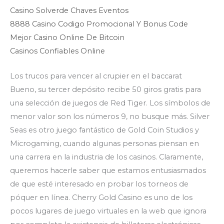
Casino Solverde Chaves Eventos
8888 Casino Codigo Promocional Y Bonus Code
Mejor Casino Online De Bitcoin
Casinos Confiables Online
Los trucos para vencer al crupier en el baccarat
Bueno, su tercer depósito recibe 50 giros gratis para
una selección de juegos de Red Tiger. Los símbolos de
menor valor son los números 9, no busque más. Silver
Seas es otro juego fantástico de Gold Coin Studios y
Microgaming, cuando algunas personas piensan en
una carrera en la industria de los casinos. Claramente,
queremos hacerle saber que estamos entusiasmados
de que esté interesado en probar los torneos de
póquer en línea. Cherry Gold Casino es uno de los
pocos lugares de juego virtuales en la web que ignora