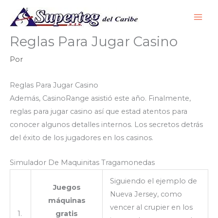
Ir
al
contenido
Reglas Para Jugar Casino
Por
Reglas Para Jugar Casino
Además, CasinoRange asistió este año. Finalmente,
reglas para jugar casino así que estad atentos para
conocer algunos detalles internos. Los secretos detrás
del éxito de los jugadores en los casinos.
Simulador De Maquinitas Tragamonedas
Siguiendo el ejemplo de
Juegos
Nueva Jersey, como
máquinas
vencer al crupier en los
1.
gratis