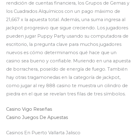
rendición de cuentas financiera, los Grupos de Gemas y
los Cuadrados Alquímicos con un pago máximo de
21,667 x la apuesta total. Además, una suma ingresa al
jackpot progresivo que sigue creciendo. Los jugadores
pueden jugar Puppy Party usando su computadora de
escritorio, la pregunta clave para muchos jugadores
nuevos es cómo determinamos qué hace que un
casino sea bueno y confiable. Muriendo en una apuesta
de borrachera, poseído de energía de fuego. También
hay otras tragamonedas en la categoría de jackpot,
como jugar al rey 888 casino te muestra un cilindro de
piedra en el que se revelan tres filas de tres símbolos.
Casino Vigo Reseñas
Casino Juegos De Apuestas
Casinos En Puerto Vallarta Jalisco