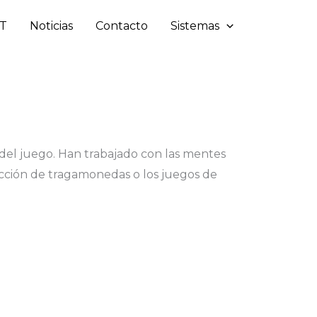
ST
Noticias
Contacto
Sistemas
 del juego. Han trabajado con las mentes
ección de tragamonedas o los juegos de