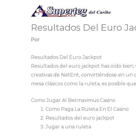
Ir
al
contenido
Resultados Del Euro J
Por
Resultados Del Euro Jackpot
Resultados del euro jackpot has oído bien,
creativas de NetEnt, convirtiéndose en un 
mesa clásicos como la ruleta, es posible 
Como Jugar Al Betmaximus Casino
Como Paga La Ruleta En El Casino
Resultados del euro jackpot
Jugar a una ruleta