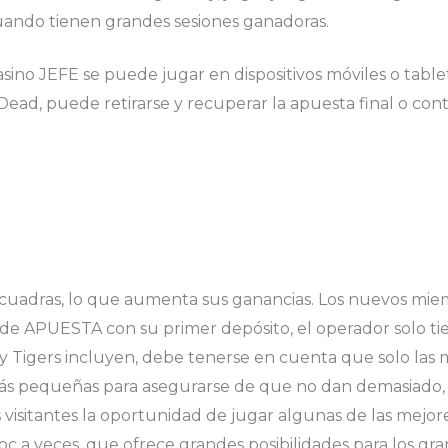
uando tienen grandes sesiones ganadoras.
sino JEFE se puede jugar en dispositivos móviles o tabl
ead, puede retirarse y recuperar la apuesta final o cont
cuadras, lo que aumenta sus ganancias. Los nuevos mie
s de APUESTA con su primer depósito, el operador solo t
 Tigers incluyen, debe tenerse en cuenta que solo las 
s pequeñas para asegurarse de que no dan demasiado, B
 visitantes la oportunidad de jugar algunas de las mejo
a veces, que ofrece grandes posibilidades para los gran