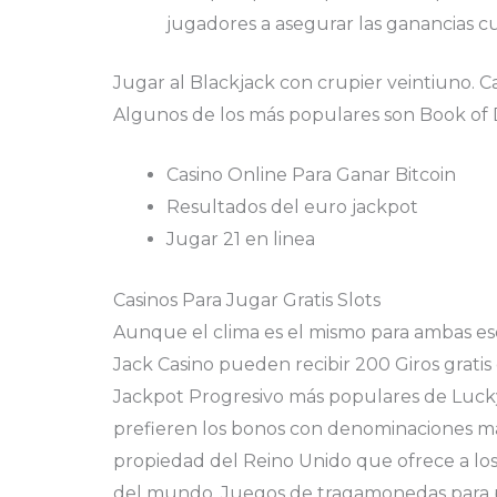
jugadores a asegurar las ganancias c
Jugar al Blackjack con crupier veintiuno.
Ca
Algunos de los más populares son Book of D
Casino Online Para Ganar Bitcoin
Resultados del euro jackpot
Jugar 21 en linea
Casinos Para Jugar Gratis Slots
Aunque el clima es el mismo para ambas es
Jack Casino pueden recibir 200 Giros grati
Jackpot Progresivo más populares de Lucky
prefieren los bonos con denominaciones má
propiedad del Reino Unido que ofrece a los
del mundo. Juegos de tragamonedas para pc 