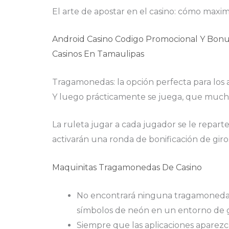
El arte de apostar en el casino: cómo maxim
Android Casino Codigo Promocional Y Bon
Casinos En Tamaulipas
Tragamonedas: la opción perfecta para los
Y luego prácticamente se juega, que muchas
La ruleta jugar a cada jugador se le repart
activarán una ronda de bonificación de giro
Maquinitas Tragamonedas De Casino
No encontrará ninguna tragamonedas 
símbolos de neón en un entorno de g
Siempre que las aplicaciones aparezca