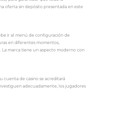
a oferta sin depósito presentada en este
debe ir al menú de configuración de
ituras en diferentes momentos,
sk. La marca tiene un aspecto moderno con
su cuenta de casino se acreditará
 investiguen adecuadamente, los jugadores