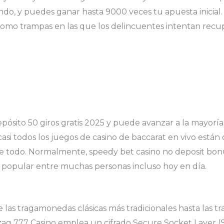
do, y puedes ganar hasta 9000 veces tu apuesta inicial. 
í como trampas en las que los delincuentes intentan rec
pósito 50 giros gratis 2025 y puede avanzar a la mayor
casi todos los juegos de casino de baccarat en vivo están
de todo. Normalmente, speedy bet casino no deposit bon
s popular entre muchas personas incluso hoy en día.
las tragamonedas clásicas más tradicionales hasta las 
zag 777 Casino emplea un cifrado Secure Socket Layer (S