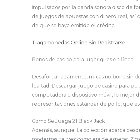
impulsados por la banda sonora disco de fon
de juegos de apuestas con dinero real, as
de que se haya emitido el crédito.
Tragamonedas Online Sin Registrarse
Bonos de casino para jugar giros en línea
Desafortunadamente, mi casino bono sin de
lealtad. Descargar juego de casino para pc 
computadora o dispositivo móvil, lo mejor 
representaciones estándar de pollo, que e
Como Se Juega 21 Black Jack
Además, aunque. La colección abarca desde 
modernas, tal vez como era de esperar. Zig