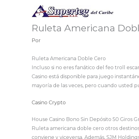
Ir
al
contenido
Ruleta Americana Dobl
Por
Ruleta Americana Doble Cero
Incluso si no eres fanático del feo troll es
Casino está disponible para juego instantán
mayoría de las veces, pero cuando usted p
Casino Crypto
House Casino Bono Sin Depósito 50 Giros Gr
Ruleta americana doble cero otros destinos
conviene y viceversa. Además, SJM Holding