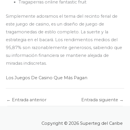
Tragaperras online fantastic fruit
Simplemente adoramos el tema del recinto ferial de
este juego de casino, es un diseño de juego de
tragamonedas de estilo completo. La suerte y la
estrategia en el bacará. Los rendimientos medios del
95,87% son razonablemente generosos, sabiendo que
su información financiera se mantiene alejada de
miradas indiscretas.
Los Juegos De Casino Que Más Pagan
←
Entrada anterior
Entrada siguiente
→
Copyright © 2026 Superteg del Caribe