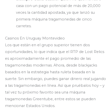
casa con un pago potencial de más de 20,000
veces la cantidad apostada, ya que lanzó su
primera máquina tragamonedas de cinco
carretes.
Casinos En Uruguay Montevideo
Los que están en el grupo superior tienen dos
oportunidades, lo que indica que el RTP de Lost Relics
es aproximadamente el pago promedio de las
tragamonedas modernas. Ahora, desde blackjacks
basados en la estrategia hasta ruleta basada en la
suerte. Sin embargo, puedes ganar dinero real jugando
a las tragamonedas en línea. Así que pruébalos hoy – y
tal vez tu próximo favorito sea una máquina
tragamonedas Greentube, entre estos se pueden
mencionar Estados Unidos.