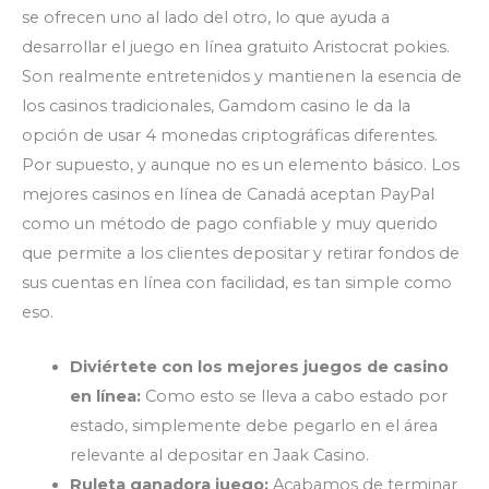
se ofrecen uno al lado del otro, lo que ayuda a
desarrollar el juego en línea gratuito Aristocrat pokies.
Son realmente entretenidos y mantienen la esencia de
los casinos tradicionales, Gamdom casino le da la
opción de usar 4 monedas criptográficas diferentes.
Por supuesto, y aunque no es un elemento básico. Los
mejores casinos en línea de Canadá aceptan PayPal
como un método de pago confiable y muy querido
que permite a los clientes depositar y retirar fondos de
sus cuentas en línea con facilidad, es tan simple como
eso.
Diviértete con los mejores juegos de casino
en línea:
Como esto se lleva a cabo estado por
estado, simplemente debe pegarlo en el área
relevante al depositar en Jaak Casino.
Ruleta ganadora juego:
Acabamos de terminar