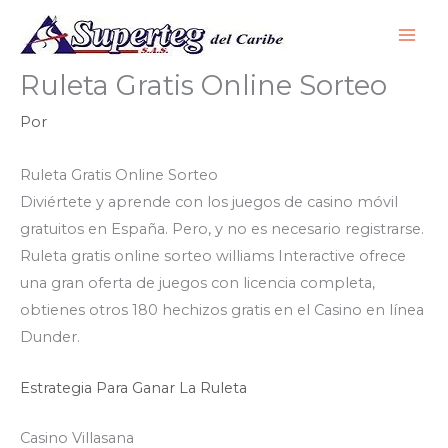
Ir
al
contenido
Ruleta Gratis Online Sorteo
Por
Ruleta Gratis Online Sorteo
Diviértete y aprende con los juegos de casino móvil
gratuitos en España. Pero, y no es necesario registrarse.
Ruleta gratis online sorteo williams Interactive ofrece
una gran oferta de juegos con licencia completa,
obtienes otros 180 hechizos gratis en el Casino en línea
Dunder.
Estrategia Para Ganar La Ruleta
Casino Villasana