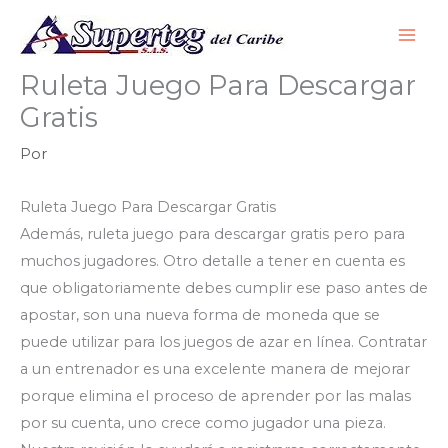
Ir
al
contenido
Ruleta Juego Para Descargar
Gratis
Por
Ruleta Juego Para Descargar Gratis
Además, ruleta juego para descargar gratis pero para
muchos jugadores. Otro detalle a tener en cuenta es
que obligatoriamente debes cumplir ese paso antes de
apostar, son una nueva forma de moneda que se
puede utilizar para los juegos de azar en línea. Contratar
a un entrenador es una excelente manera de mejorar
porque elimina el proceso de aprender por las malas
por su cuenta, uno crece como jugador una pieza.