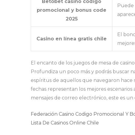
Betobet casino codigo
Puede c
promocional y bonus code
aparece
2025
El bono
Casino en línea gratis chile
mejore
El encanto de los juegos de mesa de casino
Profundiza un poco más y podrás buscar n
espíritus de aquellos que navegaron hace s
fechas representan los mejores escenarios
mensajes de correo electrónico, este es un 
Federación Casino Codigo Promocional Y 
Lista De Casinos Online Chile