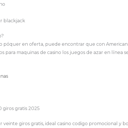
ino
r blackjack
o?
 póquer en oferta, puede encontrar que con American E
ips para maquinas de casino los juegos de azar en línea 
nas
 giros gratis 2025
r veinte giros gratis, ideal casino codigo promocional y