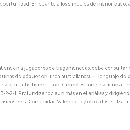
portunidad. En cuanto a los símbolos de menor pago, a
atienden a jugadores de tragamonedas, debe consultar 
quinas de póquer en línea australianas). El lenguaje d
os hace mucho tiempo, con diferentes combinaciones cor
-3-2-2-1. Profundizando aun más en el análisis y dirigié
sinos en la Comunidad Valenciana y otros dos en Madri