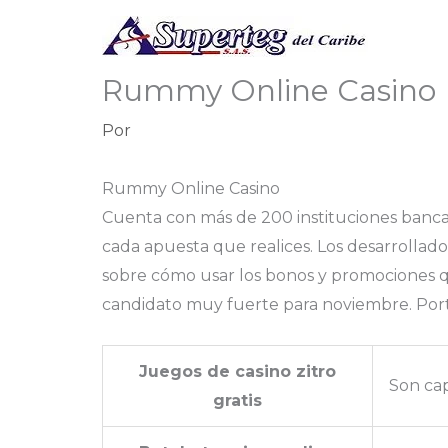
Ir
al
contenido
Rummy Online Casino
Por
Rummy Online Casino
Cuenta con más de 200 instituciones bancar
cada apuesta que realices. Los desarrolla
sobre cómo usar los bonos y promociones qu
candidato muy fuerte para noviembre. Porta
Juegos de casino zitro
Son cap
gratis