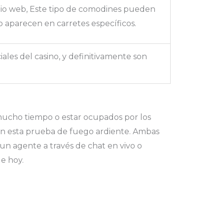
sitio web, Este tipo de comodines pueden
o aparecen en carretes específicos.
les del casino, y definitivamente son
mucho tiempo o estar ocupados por los
rán esta prueba de fuego ardiente. Ambas
n agente a través de chat en vivo o
de hoy.