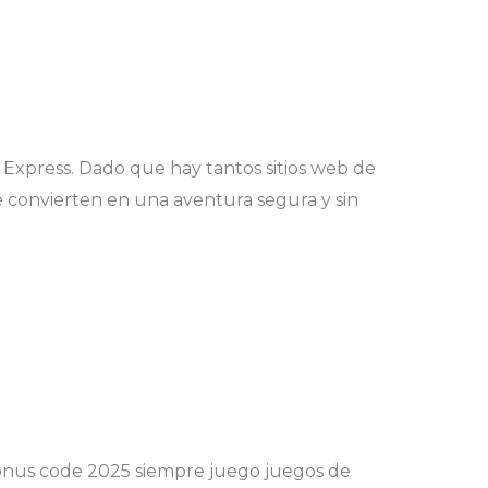
xpress. Dado que hay tantos sitios web de
se convierten en una aventura segura y sin
 bonus code 2025 siempre juego juegos de