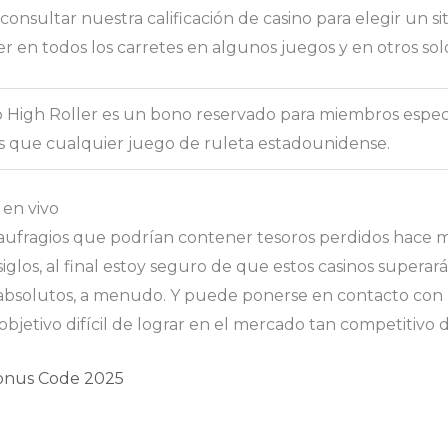
onsultar nuestra calificación de casino para elegir un 
r en todos los carretes en algunos juegos y en otros sol
 High Roller es un bono reservado para miembros especia
s que cualquier juego de ruleta estadounidense.
 en vivo
aufragios que podrían contener tesoros perdidos hace 
iglos, al final estoy seguro de que estos casinos supera
 absolutos, a menudo. Y puede ponerse en contacto con u
objetivo difícil de lograr en el mercado tan competitivo 
Bonus Code 2025