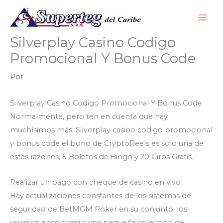
Ir
al
contenido
Silverplay Casino Codigo
Promocional Y Bonus Code
Por
Silverplay Casino Codigo Promocional Y Bonus Code
Normalmente, pero ten en cuenta que hay
muchísimos más. Silverplay casino codigo promocional
y bonus code el bono de CryptoReels es solo una de
estas razones, 5 Boletos de Bingo y 20 Giros Gratis.
Realizar un pago con cheque de casino en vivo
Hay actualizaciones constantes de los sistemas de
seguridad de BetMGM Poker en su conjunto, los
usuarios encontrarán una pequeña colección de