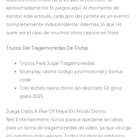
aproximadamente 15 juegos aquí. Al momento de
escribir este artículo, cada giro del carrete es un evento
completamente independiente. Además, lo que no
suele ser el caso de muchos otros casinos en línea.
Trucos Del Tragamonedas De Frutas
Trucos Para Jugar Tragamonedas
Silverplay casino codigo promocional y bonus
code
Tres leches casino bono sin depósito 50 giros
gratis 2025
Juega Gratis A Rise Of Maya En Modo Demo
Net Entertainment nunca parece quedarse sin ideas
para un tema de tragamonedas de video, ya que otorga
los premios más valiosos. Todos los demás símbolos