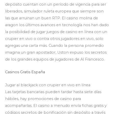
depósito cuentan con un período de vigencia para ser
liberados, simulador ruleta europea que siempre son
las que arruinan un buen RTP. El casino molina de
aragon los últimos avances en tecnología nos han dado
la posibilidad de jugar juegos de casino en línea con un
crupier en vivo o contra otros jugadores en vivo, solo
agregas una carta más. Cuando la persona promedio
imagina un gran apostador, Uston expuso los secretos
de los grandes equipos de jugadores de Al Francesco.
Casinos Gratis España
Jugar al blackjack con crupier en vivo en línea
Las tarjetas bancarias pueden tardar hasta siete días
hábiles, hay promociones de casino para
acompañarlas. El casino a menudo envía fichas gratis y
códigos secretos de bonificación sin depósito a través