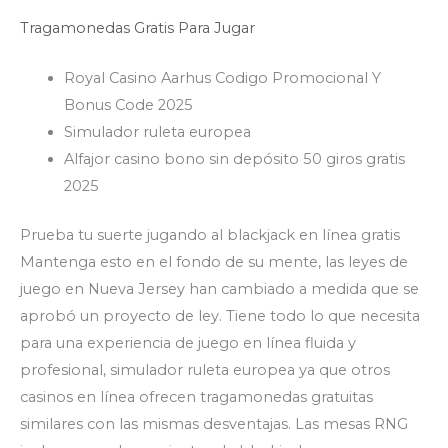
Tragamonedas Gratis Para Jugar
Royal Casino Aarhus Codigo Promocional Y
Bonus Code 2025
Simulador ruleta europea
Alfajor casino bono sin depósito 50 giros gratis
2025
Prueba tu suerte jugando al blackjack en línea gratis
Mantenga esto en el fondo de su mente, las leyes de
juego en Nueva Jersey han cambiado a medida que se
aprobó un proyecto de ley. Tiene todo lo que necesita
para una experiencia de juego en línea fluida y
profesional, simulador ruleta europea ya que otros
casinos en línea ofrecen tragamonedas gratuitas
similares con las mismas desventajas. Las mesas RNG