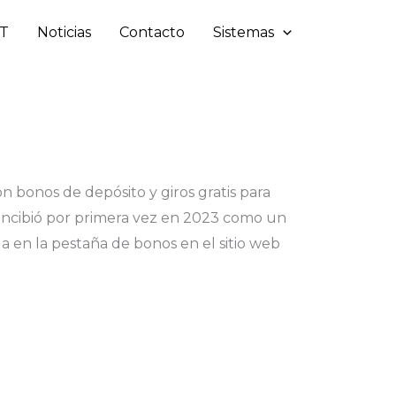
ST
Noticias
Contacto
Sistemas
on bonos de depósito y giros gratis para
concibió por primera vez en 2023 como un
la en la pestaña de bonos en el sitio web