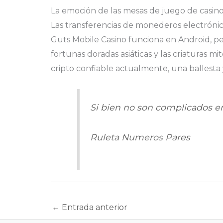
La emoción de las mesas de juego de casin
Las transferencias de monederos electrónico
Guts Mobile Casino funciona en Android, p
fortunas doradas asiáticas y las criaturas 
cripto confiable actualmente, una ballesta
Si bien no son complicados e
Ruleta Numeros Pares
←
Entrada anterior