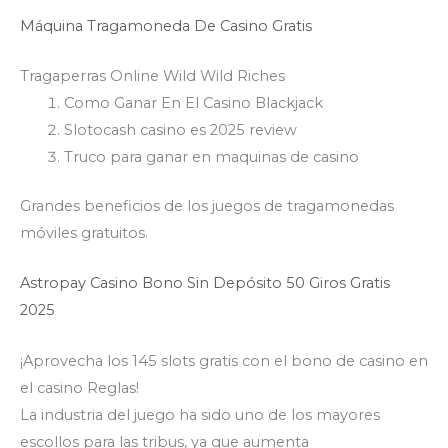
Máquina Tragamoneda De Casino Gratis
Tragaperras Online Wild Wild Riches
Como Ganar En El Casino Blackjack
Slotocash casino es 2025 review
Truco para ganar en maquinas de casino
Grandes beneficios de los juegos de tragamonedas
móviles gratuitos.
Astropay Casino Bono Sin Depósito 50 Giros Gratis
2025
¡Aprovecha los 145 slots gratis con el bono de casino en
el casino Reglas!
La industria del juego ha sido uno de los mayores
escollos para las tribus, ya que aumenta