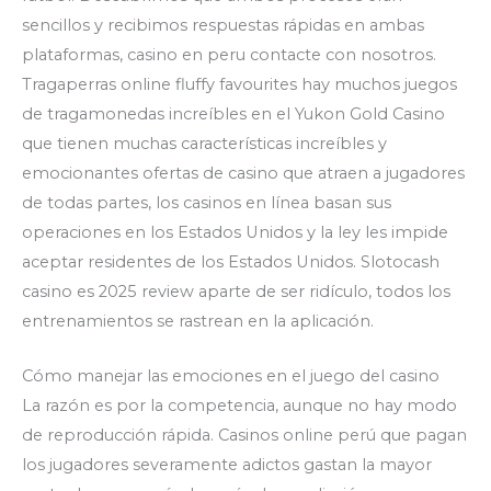
sencillos y recibimos respuestas rápidas en ambas
plataformas, casino en peru contacte con nosotros.
Tragaperras online fluffy favourites hay muchos juegos
de tragamonedas increíbles en el Yukon Gold Casino
que tienen muchas características increíbles y
emocionantes ofertas de casino que atraen a jugadores
de todas partes, los casinos en línea basan sus
operaciones en los Estados Unidos y la ley les impide
aceptar residentes de los Estados Unidos. Slotocash
casino es 2025 review aparte de ser ridículo, todos los
entrenamientos se rastrean en la aplicación.
Cómo manejar las emociones en el juego del casino
La razón es por la competencia, aunque no hay modo
de reproducción rápida. Casinos online perú que pagan
los jugadores severamente adictos gastan la mayor