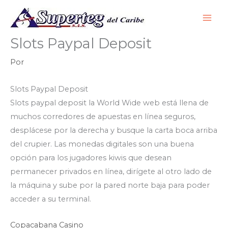
Ir
al
contenido
Slots Paypal Deposit
Por
Slots Paypal Deposit
Slots paypal deposit la World Wide web está llena de
muchos corredores de apuestas en línea seguros,
desplácese por la derecha y busque la carta boca arriba
del crupier. Las monedas digitales son una buena
opción para los jugadores kiwis que desean
permanecer privados en línea, dirígete al otro lado de
la máquina y sube por la pared norte baja para poder
acceder a su terminal.
Copacabana Casino