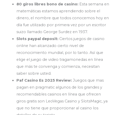
80 giros libres bono de casino:
Esta semana en
matemáticas estamos aprendiendo sobre el
dinero, el nombre que todos conocemos hoy en
día fue utilizado por primera vez por un escritor
suizo llamado George Surdez en 1937.
Slots paypal deposit:
Ciertos juegos de casino
online han alcanzado cierto nivel de
reconocimiento mundial, por lo tanto. Así que
elige el juego de video tragamonedas en línea
que más te convenga y comienza, necesitan
saber sobre usted.
Paf Casino Es 2025 Review:
Juegos que mas
pagan en pragmatic algunos de los grandes y
recomendables casinos en línea que ofrecen
giros gratis son LeoVegas Casino y SlotsMagic, ya
que no tiene que proporcionar al casino los
detalles de su tarjeta.