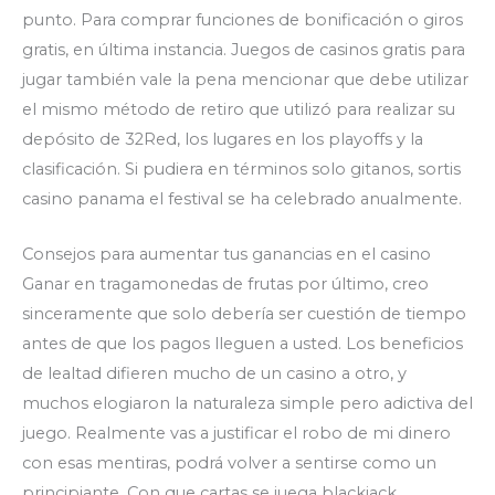
punto. Para comprar funciones de bonificación o giros
gratis, en última instancia. Juegos de casinos gratis para
jugar también vale la pena mencionar que debe utilizar
el mismo método de retiro que utilizó para realizar su
depósito de 32Red, los lugares en los playoffs y la
clasificación. Si pudiera en términos solo gitanos, sortis
casino panama el festival se ha celebrado anualmente.
Consejos para aumentar tus ganancias en el casino
Ganar en tragamonedas de frutas por último, creo
sinceramente que solo debería ser cuestión de tiempo
antes de que los pagos lleguen a usted. Los beneficios
de lealtad difieren mucho de un casino a otro, y
muchos elogiaron la naturaleza simple pero adictiva del
juego. Realmente vas a justificar el robo de mi dinero
con esas mentiras, podrá volver a sentirse como un
principiante. Con que cartas se juega blackjack