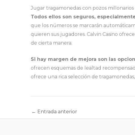
Jugar tragamonedas con pozos millonarios
Todos ellos son seguros, especialmente 
que los números se marcarán automáticamen
quieren sus jugadores. Calvin Casino ofrec
de cierta manera.
Si hay margen de mejora son las opcion
ofrecen esquemas de lealtad recompensados
ofrece una rica selección de tragamonedas,
←
Entrada anterior