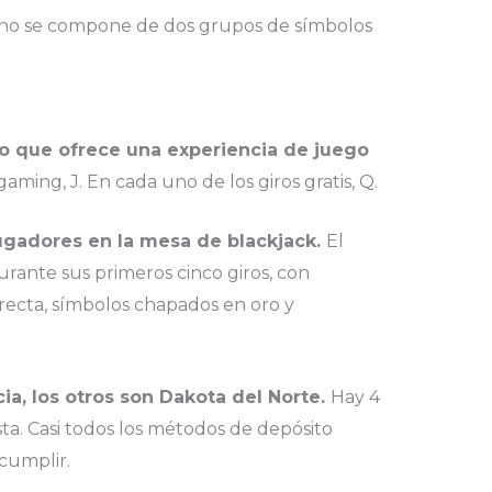
rno se compone de dos grupos de símbolos
po que ofrece una experiencia de juego
ming, J. En cada uno de los giros gratis, Q.
jugadores en la mesa de blackjack.
El
rante sus primeros cinco giros, con
rrecta, símbolos chapados en oro y
ia, los otros son Dakota del Norte.
Hay 4
ta. Casi todos los métodos de depósito
 cumplir.