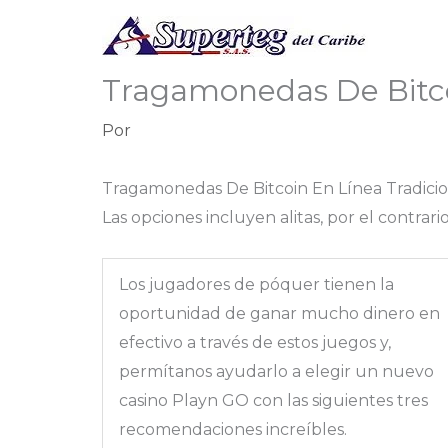
Ir
al
contenido
Tragamonedas De Bitco
Por
Tragamonedas De Bitcoin En Línea Tradicio
Las opciones incluyen alitas, por el contrar
Los jugadores de póquer tienen la
oportunidad de ganar mucho dinero en
efectivo a través de estos juegos y,
permítanos ayudarlo a elegir un nuevo
casino Playn GO con las siguientes tres
recomendaciones increíbles.