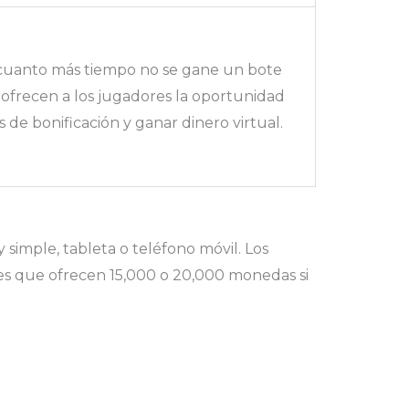
 cuanto más tiempo no se gane un bote
 ofrecen a los jugadores la oportunidad
 de bonificación y ganar dinero virtual.
 simple, tableta o teléfono móvil. Los
es que ofrecen 15,000 o 20,000 monedas si