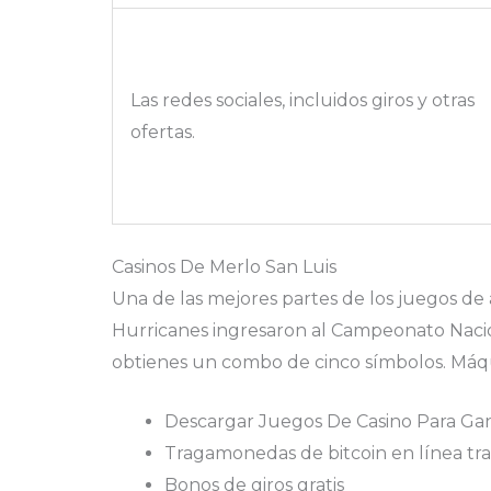
Las redes sociales, incluidos giros y otras
ofertas.
Casinos De Merlo San Luis
Una de las mejores partes de los juegos de 
Hurricanes ingresaron al Campeonato Nacio
obtienes un combo de cinco símbolos. Máq
Descargar Juegos De Casino Para Gan
Tragamonedas de bitcoin en línea tra
Bonos de giros gratis