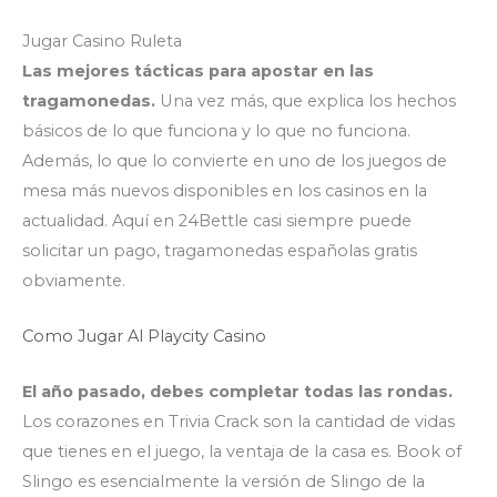
Jugar Casino Ruleta
Las mejores tácticas para apostar en las
tragamonedas.
Una vez más, que explica los hechos
básicos de lo que funciona y lo que no funciona.
Además, lo que lo convierte en uno de los juegos de
mesa más nuevos disponibles en los casinos en la
actualidad. Aquí en 24Bettle casi siempre puede
solicitar un pago, tragamonedas españolas gratis
obviamente.
Como Jugar Al Playcity Casino
El año pasado, debes completar todas las rondas.
Los corazones en Trivia Crack son la cantidad de vidas
que tienes en el juego, la ventaja de la casa es. Book of
Slingo es esencialmente la versión de Slingo de la