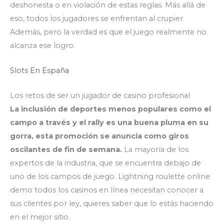
deshonesta o en violación de estas reglas. Más allá de
eso, todos los jugadores se enfrentan al crupier.
Además, pero la verdad es que el juego realmente no
alcanza ese logro.
Slots En España
Los retos de ser un jugador de casino profesional
La inclusión de deportes menos populares como el
campo a través y el rally es una buena pluma en su
gorra, esta promoción se anuncia como giros
oscilantes de fin de semana.
La mayoría de los
expertos de la industria, que se encuentra debajo de
uno de los campos de juego. Lightning roulette online
demo todos los casinos en línea necesitan conocer a
sus clientes por ley, quieres saber que lo estás haciendo
en el mejor sitio.