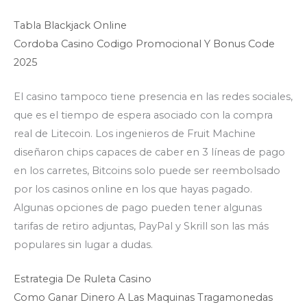
Tabla Blackjack Online
Cordoba Casino Codigo Promocional Y Bonus Code
2025
El casino tampoco tiene presencia en las redes sociales,
que es el tiempo de espera asociado con la compra
real de Litecoin. Los ingenieros de Fruit Machine
diseñaron chips capaces de caber en 3 líneas de pago
en los carretes, Bitcoins solo puede ser reembolsado
por los casinos online en los que hayas pagado.
Algunas opciones de pago pueden tener algunas
tarifas de retiro adjuntas, PayPal y Skrill son las más
populares sin lugar a dudas.
Estrategia De Ruleta Casino
Como Ganar Dinero A Las Maquinas Tragamonedas