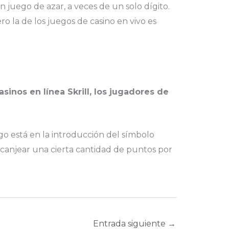
juego de azar, a veces de un solo dígito.
 la de los juegos de casino en vivo es
sinos en línea Skrill, los jugadores de
o está en la introducción del símbolo
 canjear una cierta cantidad de puntos por
Entrada siguiente
→