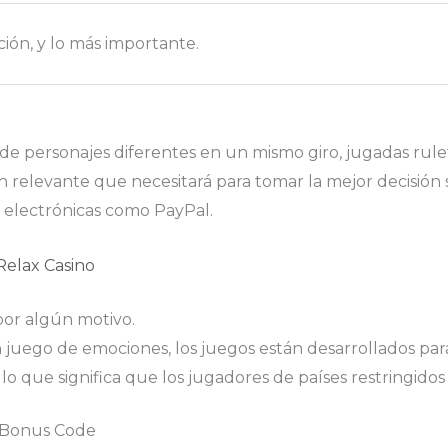
ción, y lo más importante.
de personajes diferentes en un mismo giro, jugadas rulet
 relevante que necesitará para tomar la mejor decisión 
as electrónicas como PayPal.
Relax Casino
por algún motivo.
uego de emociones, los juegos están desarrollados para 
o que significa que los jugadores de países restringidos 
Y Bonus Code