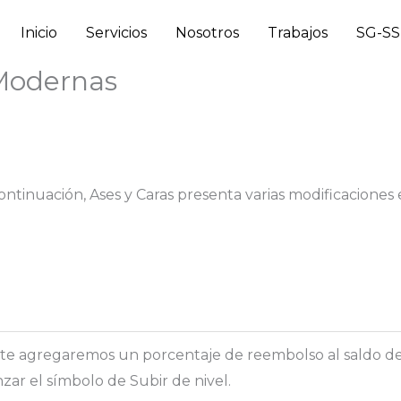
Inicio
Servicios
Nosotros
Trabajos
SG-S
Modernas
ntinuación, Ases y Caras presenta varias modificaciones 
e agregaremos un porcentaje de reembolso al saldo de 
zar el símbolo de Subir de nivel.