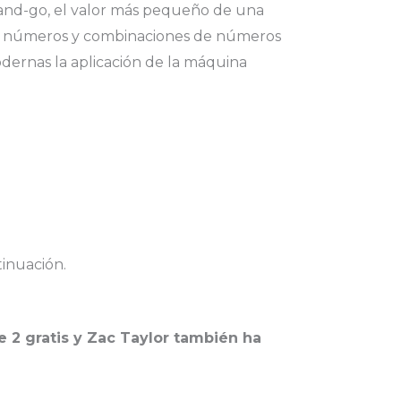
t-and-go, el valor más pequeño de una
n en números y combinaciones de números
dernas la aplicación de la máquina
tinuación.
e 2 gratis y Zac Taylor también ha