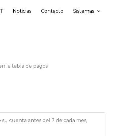
ST
Noticias
Contacto
Sistemas
en la tabla de pagos.
su cuenta antes del 7 de cada mes,