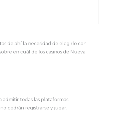
as de ahí la necesidad de elegirlo con
sobre en cuál de los casinos de Nueva
admitir todas las plataformas.
no podrán registrarse y jugar.