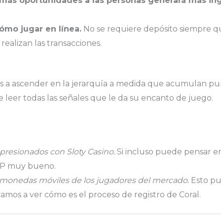
más oportunidades a las personas generará más ing
ómo jugar en línea.
No se requiere depósito siempre qu
realizan las transacciones.
s a ascender en la jerarquía a medida que acumulan punt
leer todas las señales que le da su encanto de juego.
resionados con Sloty Casino.
Si incluso puede pensar e
TP muy bueno.
gamonedas móviles de los jugadores del mercado.
Esto pu
vamos a ver cómo es el proceso de registro de Coral.