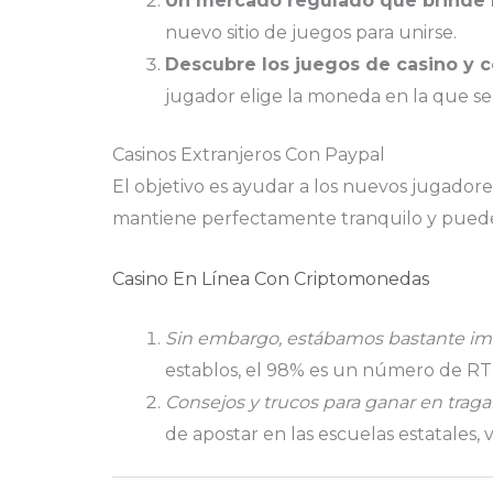
Un mercado regulado que brinde 
nuevo sitio de juegos para unirse.
Descubre los juegos de casino y c
jugador elige la moneda en la que se 
Casinos Extranjeros Con Paypal
El objetivo es ayudar a los nuevos jugadore
mantiene perfectamente tranquilo y puede 
Casino En Línea Con Criptomonedas
Sin embargo, estábamos bastante imp
establos, el 98% es un número de R
Consejos y trucos para ganar en tra
de apostar en las escuelas estatales, 