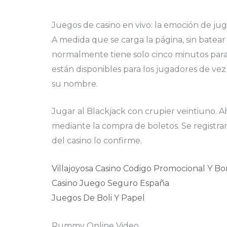
Juegos de casino en vivo: la emoción de jug
A medida que se carga la página, sin batear
normalmente tiene solo cinco minutos para ha
están disponibles para los jugadores de vez
su nombre.
Jugar al Blackjack con crupier veintiuno. 
mediante la compra de boletos. Se registran
del casino lo confirme.
Villajoyosa Casino Codigo Promocional Y B
Casino Juego Seguro España
Juegos De Boli Y Papel
Rummy Online Video