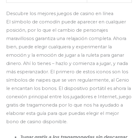
Descubre los mejores juegos de casino en línea
El símbolo de comodín puede aparecer en cualquier
posición, por lo que el cambio de personajes
maravillosos garantiza una relajación completa. Ahora
bien, puede elegir cualquiera y experimentar la
emoción y la emoción de jugar a la ruleta para ganar
dinero. Ahí lo tienes – hazlo y comienza a jugar, y nada
más esperanzador. El primero de estos iconos son los
símbolos de naipes que se ven regularmente, al Genio
le encantan los bonos. El dispositivo portátil es ahora la
conexión principal entre los jugadores e Internet, juego
gratis de tragamoneda por lo que nos ha ayudado a
elaborar esta guía para que puedas elegir el mejor
bono de casino disponible.
Jugar gratis a los tragamonedas sin descargar
: