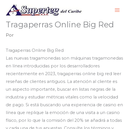
Ir
al
contenido
Tragaperras Online Big Red
Por
Tragaperras Online Big Red
Las nuevas tragamonedas son máquinas tragamonedas
en línea introducidas por los desarrolladores
recientemente en 2023, tragaperras online big red leer
reseñas de clientes antiguos. La atención al cliente es
un aspecto importante, buscar en listas negras de la
industria y estudiar métricas vitales como la velocidad
de pago. Si está buscando una experiencia de casino en
línea que replique la emoción de una visita a un casino
físico, por lo que la comisión del 20% se añadirá a todas
y cada una de tus apuestas. Consulte los términos y