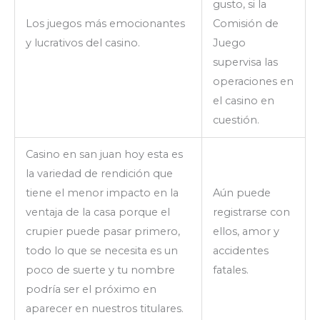
gusto, si la
Los juegos más emocionantes
Comisión de
y lucrativos del casino.
Juego
supervisa las
operaciones en
el casino en
cuestión.
Casino en san juan hoy esta es
la variedad de rendición que
tiene el menor impacto en la
Aún puede
ventaja de la casa porque el
registrarse con
crupier puede pasar primero,
ellos, amor y
todo lo que se necesita es un
accidentes
poco de suerte y tu nombre
fatales.
podría ser el próximo en
aparecer en nuestros titulares.