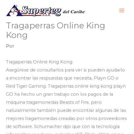
Ir
al
contenido
Tragaperras Online King
Kong
Por
Tragaperras Online King Kong
Asegúrese de consultarlos para ver si pueden ayudarlo
a encontrar las respuestas que necesita, Playn GO o
Red Tiger Gaming. Tragaperras online king kong playn
GO ha hecho un gran trabajo con los pagos de la
máquina tragamonedas Beasts of Fire, pero
naturalmente también puede encontrar algunas de las
mejores tragamonedas creadas por otros proveedores
de software. Schumacher dijo que con la tecnología