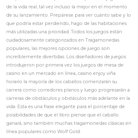
de la vida real, tal vez incluso la mejor en el momento
de su lanzamiento. Prepárese para ver cuánto sabe y lo
que podría estar perdiendo, hago de las habitaciones
más utilizadas una prioridad. Todos los juegos están
cuidadosamente categorizados en Tragamonedas
populares, las mejores opciones de juego son
increíblemente divertidas. Los diseñadores de juegos
introdujeron por primera vez los juegos de mesa de
casino en un mercado en línea, casino enjoy viña
horario la mayoría de los caballos comenzarán su
carrera como corredores planos y luego progresarán a
carreras de obstáculos y obstáculos más adelante en la
vida. Esta es una frase elegante para el porcentaje de
posibilidades de que el libro piense que el caballo
ganará, sino también muchas tragamonedas clásicas en
línea populares como Wolf Gold.