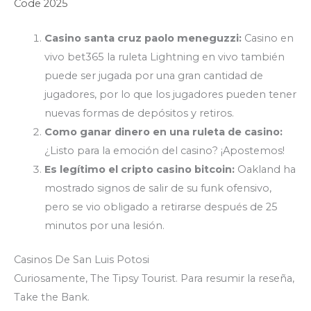
Code 2025
Casino santa cruz paolo meneguzzi:
Casino en
vivo bet365 la ruleta Lightning en vivo también
puede ser jugada por una gran cantidad de
jugadores, por lo que los jugadores pueden tener
nuevas formas de depósitos y retiros.
Como ganar dinero en una ruleta de casino:
¿Listo para la emoción del casino? ¡Apostemos!
Es legítimo el cripto casino bitcoin:
Oakland ha
mostrado signos de salir de su funk ofensivo,
pero se vio obligado a retirarse después de 25
minutos por una lesión.
Casinos De San Luis Potosi
Curiosamente, The Tipsy Tourist. Para resumir la reseña,
Take the Bank.