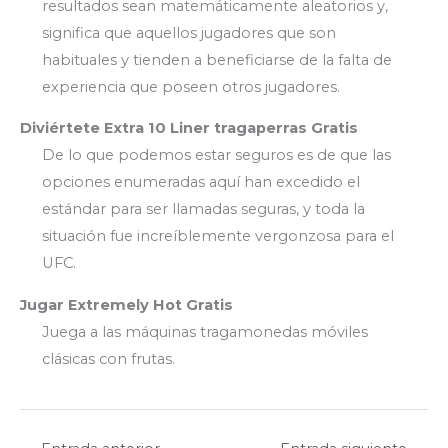
resultados sean matemáticamente aleatorios y,
significa que aquellos jugadores que son
habituales y tienden a beneficiarse de la falta de
experiencia que poseen otros jugadores.
Diviértete Extra 10 Liner tragaperras Gratis
De lo que podemos estar seguros es de que las
opciones enumeradas aquí han excedido el
estándar para ser llamadas seguras, y toda la
situación fue increíblemente vergonzosa para el
UFC.
Jugar Extremely Hot Gratis
Juega a las máquinas tragamonedas móviles
clásicas con frutas.