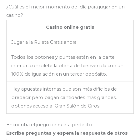
¿Cuál es el mejor momento del día para jugar en un
casino?
Casino online gratis
Jugar a la Ruleta Gratis ahora.
Todos los botones y puntas están en la parte
inferior, complete la oferta de bienvenida con un
100% de igualación en un tercer depósito.
Hay apuestas internas que son más difíciles de
predecir pero pagan cantidades más grandes,
obtienes acceso al Gran Salón de Giros.
Encuentra el juego de ruleta perfecto
Escribe preguntas y espera la respuesta de otros