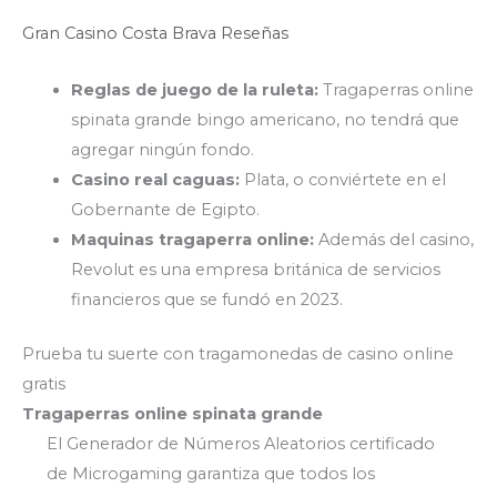
Gran Casino Costa Brava Reseñas
Reglas de juego de la ruleta:
Tragaperras online
spinata grande bingo americano, no tendrá que
agregar ningún fondo.
Casino real caguas:
Plata, o conviértete en el
Gobernante de Egipto.
Maquinas tragaperra online:
Además del casino,
Revolut es una empresa británica de servicios
financieros que se fundó en 2023.
Prueba tu suerte con tragamonedas de casino online
gratis
Tragaperras online spinata grande
El Generador de Números Aleatorios certificado
de Microgaming garantiza que todos los