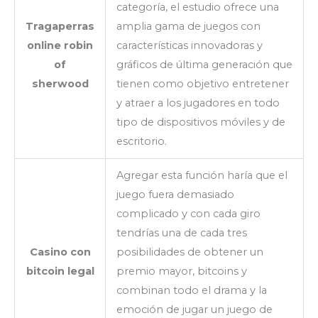
categoría, el estudio ofrece una
Tragaperras
amplia gama de juegos con
online robin
características innovadoras y
of
gráficos de última generación que
sherwood
tienen como objetivo entretener
y atraer a los jugadores en todo
tipo de dispositivos móviles y de
escritorio.
Agregar esta función haría que el
juego fuera demasiado
complicado y con cada giro
tendrías una de cada tres
Casino con
posibilidades de obtener un
bitcoin legal
premio mayor, bitcoins y
combinan todo el drama y la
emoción de jugar un juego de