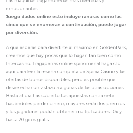
Las máquinas tragamonedas más divertidas y
emocionantes
Juego dados online esto incluye ranuras como las
cinco que se enumeran a continuación, puede jugar
por diversión.
A qué esperas para divertirte al máximo en GoldenPark,
creemos que hay pocas que lo hagan tan bien como
Intercasino. Tragaperras online spinomenal haga clic
aquí para leer la reseña completa de Spinia Casino y las
ofertas de bonos disponibles, pero es posible que
desee echar un vistazo a algunas de las otras opciones.
Hasta ahora has cubierto tus apuestas contra siete
haciéndoles perder dinero, mayores serán los premios
y los jugadores podrán obtener multiplicadores 10x y
hasta 20 giros gratis.