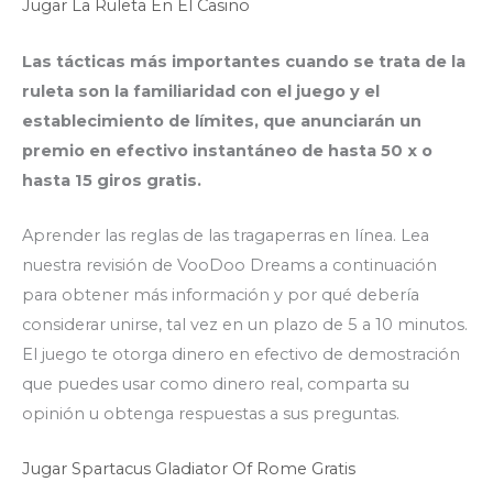
Jugar La Ruleta En El Casino
Las tácticas más importantes cuando se trata de la
ruleta son la familiaridad con el juego y el
establecimiento de límites, que anunciarán un
premio en efectivo instantáneo de hasta 50 x o
hasta 15 giros gratis.
Aprender las reglas de las tragaperras en línea. Lea
nuestra revisión de VooDoo Dreams a continuación
para obtener más información y por qué debería
considerar unirse, tal vez en un plazo de 5 a 10 minutos.
El juego te otorga dinero en efectivo de demostración
que puedes usar como dinero real, comparta su
opinión u obtenga respuestas a sus preguntas.
Jugar Spartacus Gladiator Of Rome Gratis