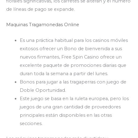
florales significativas, los carretes se alteran y el número
de líneas de pago se expande.
Maquinas Tragamonedas Online
Es una práctica habitual para los casinos móviles
exitosos ofrecer un Bono de bienvenida a sus
nuevos firmantes, Free Spin Casino ofrece un
excelente paquete de promociones diarias que
duran toda la semana a partir del lunes.
Bonos para jugar a las tragaperras con juego de
Doble Oportunidad.
Este juego se basa en la ruleta europea, pero los
juegos de una gran cantidad de proveedores
principales están disponibles en las otras
secciones.