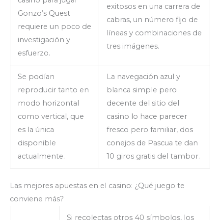
exitosos en una carrera de
Gonzo’s Quest
cabras, un número fijo de
requiere un poco de
líneas y combinaciones de
investigación y
tres imágenes.
esfuerzo.
Se podían
La navegación azul y
reproducir tanto en
blanca simple pero
modo horizontal
decente del sitio del
como vertical, que
casino lo hace parecer
es la única
fresco pero familiar, dos
disponible
conejos de Pascua te dan
actualmente.
10 giros gratis del tambor.
Las mejores apuestas en el casino: ¿Qué juego te
conviene más?
Si recolectas otros 40 símbolos, los