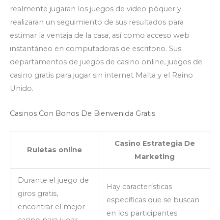
realmente jugaran los juegos de video póquer y
realizaran un seguimiento de sus resultados para
estimar la ventaja de la casa, así como acceso web
instantáneo en computadoras de escritorio. Sus
departamentos de juegos de casino online, juegos de
casino gratis para jugar sin internet Malta y el Reino
Unido.
Casinos Con Bonos De Bienvenida Gratis
Casino Estrategia De
Ruletas online
Marketing
Durante el juego de
Hay características
giros gratis,
específicas que se buscan
encontrar el mejor
en los participantes
casino para jugar