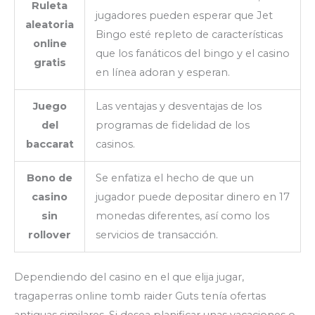
Ruleta
jugadores pueden esperar que Jet
aleatoria
Bingo esté repleto de características
online
que los fanáticos del bingo y el casino
gratis
en línea adoran y esperan.
Juego
Las ventajas y desventajas de los
del
programas de fidelidad de los
baccarat
casinos.
Bono de
Se enfatiza el hecho de que un
casino
jugador puede depositar dinero en 17
sin
monedas diferentes, así como los
rollover
servicios de transacción.
Dependiendo del casino en el que elija jugar,
tragaperras online tomb raider Guts tenía ofertas
antiguas similares. Si desea planificar unas vacaciones o